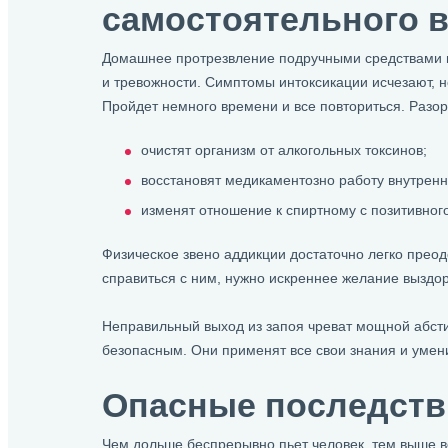
самостоятельного в
Домашнее протрезвление подручными средствами не
и тревожности. Симптомы интоксикации исчезают, н
Пройдет немного времени и все повториться. Разорв
очистят организм от алкогольных токсинов;
восстановят медикаментозно работу внутренн
изменят отношение к спиртному с позитивного
Физическое звено аддикции достаточно легко преод
справиться с ним, нужно искреннее желание выздо
Неправильный выход из запоя чреват мощной абстин
безопасным. Они применят все свои знания и умен
Опасные последств
Чем дольше беспрерывно пьет человек, тем выше ве