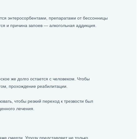
ится энтеросорбентами, препаратами от бессонницы
тся и причина запоев — алкогольная аддикция.
ское же долго остается с человеком. Чтобы
втом, прохождение реабилитации.
вать, чтобы резкий переход к трезвости был
ценного лечения.
же смерти. Угрозу представляет не только