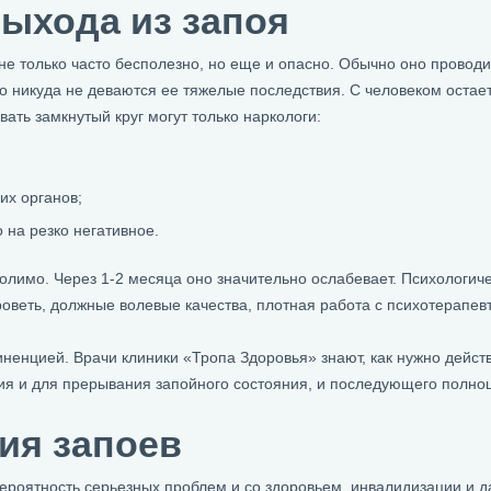
ыхода из запоя
 только часто бесполезно, но еще и опасно. Обычно оно провод
о никуда не деваются ее тяжелые последствия. С человеком остае
ать замкнутый круг могут только наркологи:
их органов;
 на резко негативное.
олимо. Через 1-2 месяца оно значительно ослабевает. Психологиче
роветь, должные волевые качества, плотная работа с психотерапе
енцией. Врачи клиники «Тропа Здоровья» знают, как нужно действо
ия и для прерывания запойного состояния, и последующего полно
ия запоев
роятность серьезных проблем и со здоровьем, инвалидизации и да