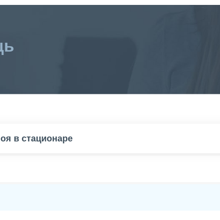
щь
поя в стационаре