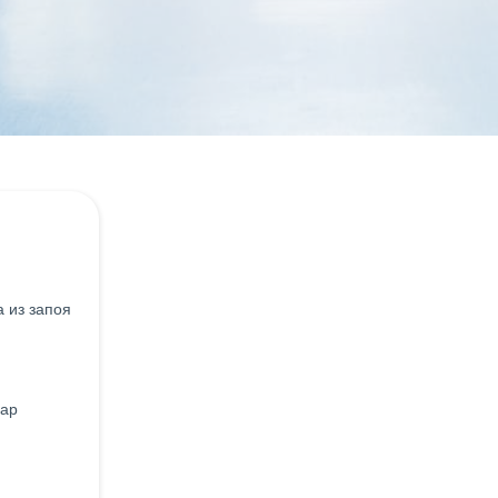
 из запоя
нар