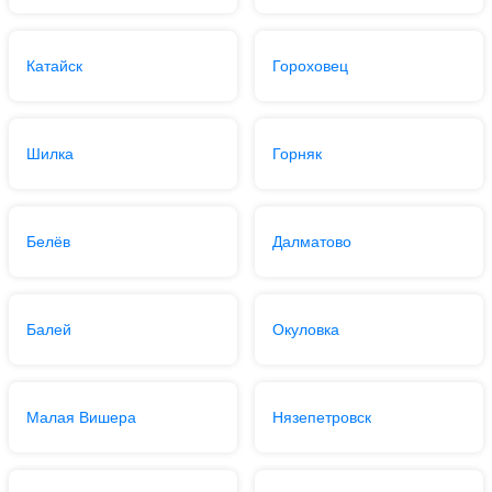
Катайск
Гороховец
Шилка
Горняк
Белёв
Далматово
Балей
Окуловка
Малая Вишера
Нязепетровск