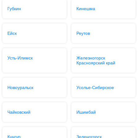
Губкин
Кинешма
Ейск
Реутов
Усть-Илимск
Железногорск
Красноярский край
Новоуральск
Усолье-Сибирское
Чайковский
Ишимбай
Кунгур
Зеленогорск