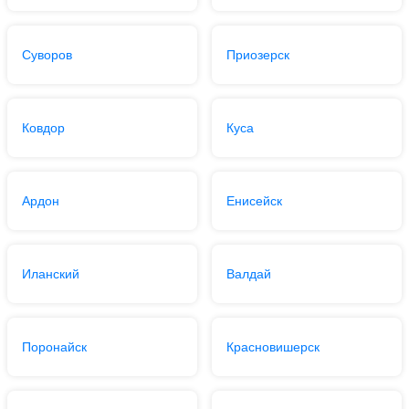
Суворов
Приозерск
Ковдор
Куса
Ардон
Енисейск
Иланский
Валдай
Поронайск
Красновишерск