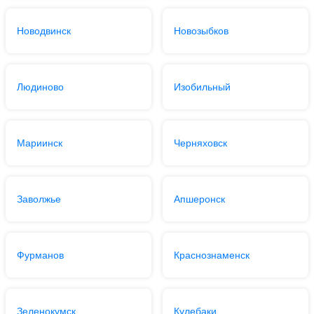
Новодвинск
Новозыбков
Людиново
Изобильный
Мариинск
Черняховск
Заволжье
Апшеронск
Фурманов
Краснознаменск
Зеленокумск
Кулебаки