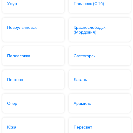
Ужур
Павловск (СПб)
Новоульяновск
Краснослободск
(Мордовия)
Палласовка
Светогорск
Пестово
Лагань
Очёр
Арамиль
Южа
Пересвет