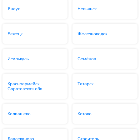
Янаул
Невьянск
Бежецк
Железноводск
Исилькуль
Семёнов
Красноармейск
Татарск
Саратовская обл.
Колпашево
Котово
Давлеканово
Строитель