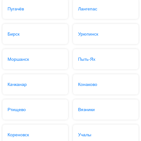
Пугачёв
Лангепас
Бирск
Урюпинск
Моршанск
Пыть-Ях
Качканар
Конаково
Ртищево
Вязники
Кореновск
Учалы