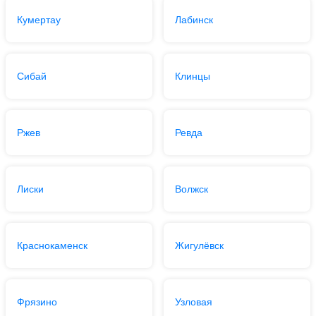
Кумертау
Лабинск
Сибай
Клинцы
Ржев
Ревда
Лиски
Волжск
Краснокаменск
Жигулёвск
Фрязино
Узловая