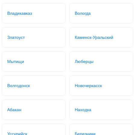
Владикавказ
Вологда
Златоуст
Каменск-Уральский
Мытищи
Люберцы
Волгодонск
Новочеркасск
Абакан
Находка
Уссурийск
Березники