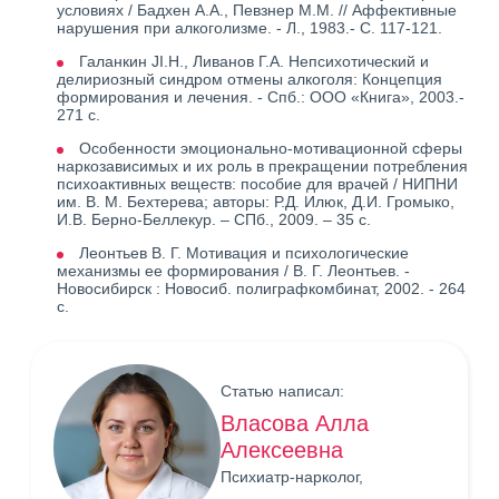
условиях / Бадхен А.А., Певзнер М.М. // Аффективные
нарушения при алкоголизме. - Л., 1983.- С. 117-121.
Галанкин JI.H., Ливанов Г.А. Непсихотический и
делириозный синдром отмены алкоголя: Концепция
формирования и лечения. - Спб.: ООО «Книга», 2003.-
271 с.
Особенности эмоционально-мотивационной сферы
наркозависимых и их роль в прекращении потребления
психоактивных веществ: пособие для врачей / НИПНИ
им. В. М. Бехтерева; авторы: Р.Д. Илюк, Д.И. Громыко,
И.В. Берно-Беллекур. – СПб., 2009. – 35 с.
Леонтьев В. Г. Мотивация и психологические
механизмы ее формирования / В. Г. Леонтьев. -
Новосибирск : Новосиб. полиграфкомбинат, 2002. - 264
с.
Статью написал:
Власова Алла
Алексеевна
Психиатр-нарколог,