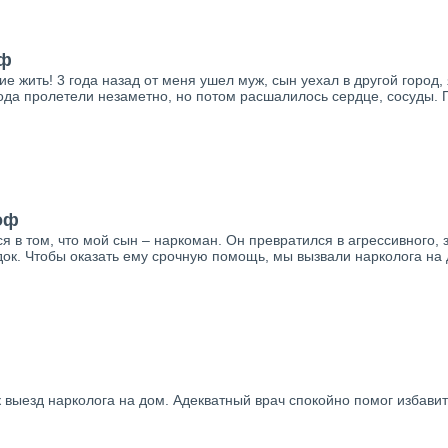
оф
 жить! 3 года назад от меня ушел муж, сын уехал в другой город,
ода пролетели незаметно, но потом расшалилось сердце, сосуды. П
оф
я в том, что мой сын – наркоман. Он превратился в агрессивного,
ок. Чтобы оказать ему срочную помощь, мы вызвали нарколога на 
ак выезд нарколога на дом. Адекватный врач спокойно помог избави