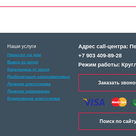
Адрес call-центра: П
Наши услуги
Нарколог на дом
+7 903 409-89-28
Вывод из запоя
Режим работы: Круг
Капельница от запоя
Реабилитация наркозависимых
Заказать звоно
Лечение алкоголизма
Лечение наркомании
Кодирование алкоголизма
Поиск по сайт