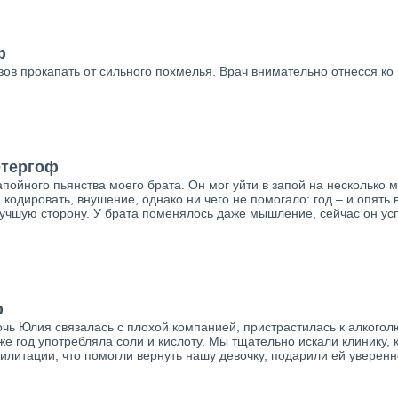
ф
зов прокапать от сильного похмелья. Врач внимательно отнесся ко 
етергоф
пойного пьянства моего брата. Он мог уйти в запой на несколько 
кодировать, внушение, однако ни чего не помогало: год – и опять 
 лучшую сторону. У брата поменялось даже мышление, сейчас он у
ф
очь Юлия связалась с плохой компанией, пристрастилась к алкоголю
же год употребляла соли и кислоту. Мы тщательно искали клинику,
литации, что помогли вернуть нашу девочку, подарили ей уверенно