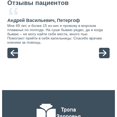
Отзывы пациентов
“
Андрей Васильевич, Петергоф
Ан
Мне 49 лет, и более 15 из них я провожу в морском
Хоч
плаванье по полгода. На суше бываю редко, да и когда
тол
бываю – не могу найти себе места, много пью.
себя
о.
Помогают прийти в себя капельницы. Спасибо врачам
свя
ю.
клиники за помощь.
вый
отн