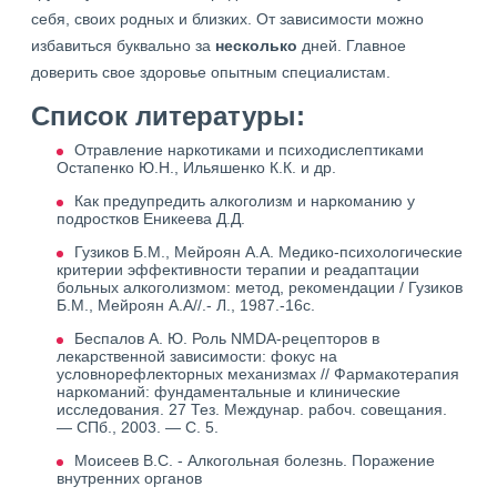
себя, своих родных и близких. От зависимости можно
избавиться буквально за
несколько
дней. Главное
доверить свое здоровье опытным специалистам.
Список литературы:
Отравление наркотиками и психодислептиками
Остапенко Ю.Н., Ильяшенко К.К. и др.
Как предупредить алкоголизм и наркоманию у
подростков Еникеева Д.Д.
Гузиков Б.М., Мейроян А.А. Медико-психологические
критерии эффективности терапии и реадаптации
больных алкоголизмом: метод, рекомендации / Гузиков
Б.М., Мейроян А.А//.- Л., 1987.-16с.
Беспалов А. Ю. Роль NMDA-рецепторов в
лекарственной зависимости: фокус на
условнорефлекторных механизмах // Фармакотерапия
наркоманий: фундаментальные и клинические
исследования. 27 Тез. Междунар. рабоч. совещания.
— СПб., 2003. — С. 5.
Моисеев В.С. - Алкогольная болезнь. Поражение
внутренних органов