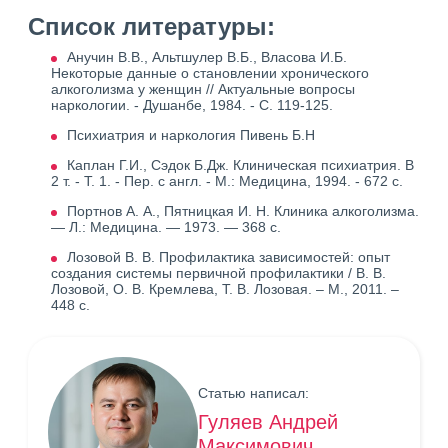
Список литературы:
Анучин В.В., Альтшулер В.Б., Власова И.Б.
Некоторые данные о становлении хронического
алкоголизма у женщин // Актуальные вопросы
наркологии. - Душанбе, 1984. - С. 119-125.
Психиатрия и наркология Пивень Б.Н
Каплан Г.И., Сэдок Б.Дж. Клиническая психиатрия. В
2 т. - Т. 1. - Пер. с англ. - М.: Медицина, 1994. - 672 с.
Портнов А. А., Пятницкая И. Н. Клиника алкоголизма.
— Л.: Медицина. — 1973. — 368 с.
Лозовой В. В. Профилактика зависимостей: опыт
создания системы первичной профилактики / В. В.
Лозовой, О. В. Кремлева, Т. В. Лозовая. – М., 2011. –
448 с.
Статью написал:
Гуляев Андрей
Максимович