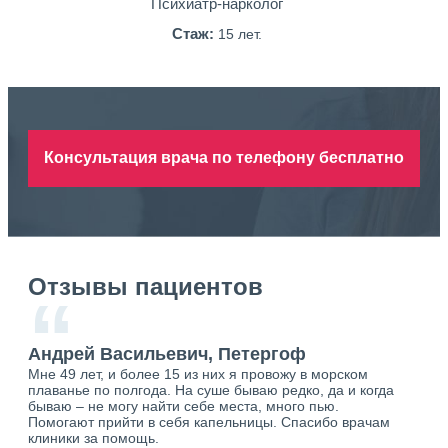
Психиатр-нарколог
Стаж:
15 лет.
Консультация врача по телефону бесплатно
Отзывы пациентов
“
Андрей Васильевич, Петергоф
Ан
Мне 49 лет, и более 15 из них я провожу в морском
Хоч
плаванье по полгода. На суше бываю редко, да и когда
тол
бываю – не могу найти себе места, много пью.
себя
о.
Помогают прийти в себя капельницы. Спасибо врачам
свя
ю.
клиники за помощь.
вый