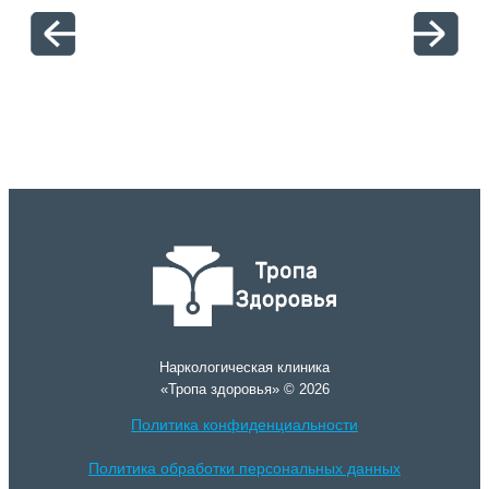
отн
Наркологическая клиника
«Тропа здоровья» © 2026
Политика конфиденциальности
Политика обработки персональных данных