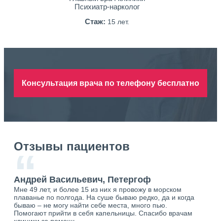
Психиатр-нарколог
Стаж:
15 лет.
Консультация врача по телефону бесплатно
Отзывы пациентов
“
Андрей Васильевич, Петергоф
Ан
Мне 49 лет, и более 15 из них я провожу в морском
Хоч
плаванье по полгода. На суше бываю редко, да и когда
тол
бываю – не могу найти себе места, много пью.
себя
о.
Помогают прийти в себя капельницы. Спасибо врачам
свя
ю.