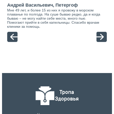
“
Андрей Васильевич, Петергоф
Ан
Мне 49 лет, и более 15 из них я провожу в морском
Хоч
плаванье по полгода. На суше бываю редко, да и когда
тол
бываю – не могу найти себе места, много пью.
себя
о.
Помогают прийти в себя капельницы. Спасибо врачам
свя
ю.
клиники за помощь.
вый
отн