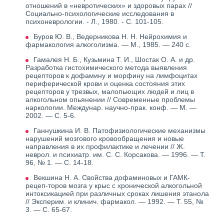
отношений в «невротических» и здоровых парах //
Социально-психологические исследования в
психоневрологии. - Л., 1980. - С. 101-105.
Буров Ю. В., Ведерникова Н. Н. Нейрохимия и
фармакология алкоголизма. — М., 1985. — 240 с.
Гамалея Н. Б., Кузьмина Т. И., Шостак О. А. и др.
Разработка гистохимического метода выявления
рецепторов к дофамину и морфину на лимфоцитах
периферической крови и оценка состояния этих
рецепторов у трезвых, малопьющих людей и лиц в
алкогольном опьянении // Современные проблемы
наркологии. Междунар. научно-прак. конф. — М. —
2002. — С. 5-6.
Ганнушкина И. В. Патофизиологические механизмы
нарушений мозгового кровообращения и новые
направления в их профилактике и лечении // Ж.
неврол. и психиатр. им. С. С. Корсакова. — 1996. — Т.
96, № 1. — С. 14-18.
Векшина Н. А. Свойства дофаминовых и ГАМК-
рецеп-торов мозга у крыс с хронической алкогольной
интоксикацией при различных сроках лишения этанола
// Эксперим. и клинич. фармакол. — 1992. — Т. 55, №
3. — С. 65-67.