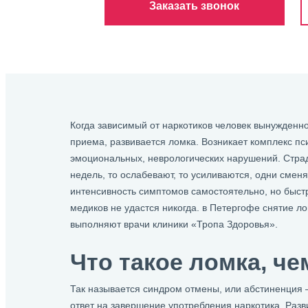
Заказать звонок
Когда зависимый от наркотиков человек вынужденно
приема, развивается ломка. Возникает комплекс пси
эмоциональных, неврологических нарушений. Страд
недель, то ослабевают, то усиливаются, одни смен
интенсивность симптомов самостоятельно, но быст
медиков не удастся никогда. в Петергофе снятие л
выполняют врачи клиники «Тропа Здоровья».
Что такое ломка, че
Так называется синдром отмены, или абстиненция 
ответ на завершение употребления наркотика. Раз