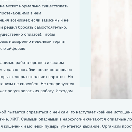
не может нормально существовать
» протекающими в нем
нция возникает, если зависимый не
ли решил бросать самостоятельно.
ущественно опиатов), чтобы
ловек намеренно неделями терпит
жнюю эйфорию.
ганизме работа органов и систем
мы давно ослабли, почти остановлен
торых теперь выполняет наркотик. Но
рганизм не способен. Не генерируются
жет регулировать их работу. Исходом
ьной пытается справиться с ней сам, то наступает крайнее истощ
егкие, ЖКТ. Самыми опасными в наркологии считаются опиатные ло
кишечник и мочевой пузырь, угнетается дыхание. Организм просто 