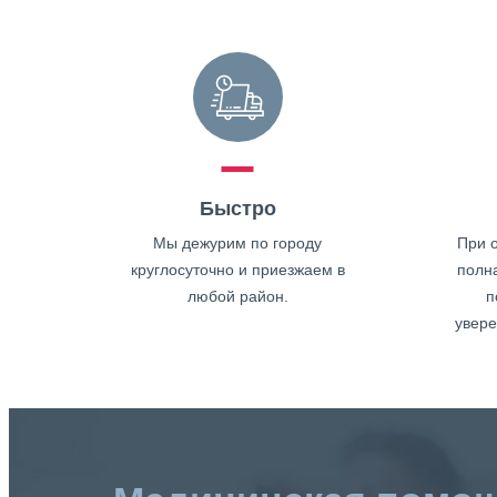
Быстро
Мы дежурим по городу
При о
круглосуточно и приезжаем в
полн
любой район.
п
увере