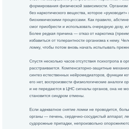
формирования физической зависимости. Организм 
без наркотического вещества, которое «руководит
биохимическими процессами. Как правило, абстине
смог приобрести и использовать очередную дозу, и
Более редкая причина — отказ от наркотика (преим
избавиться от толерантности организма к нему. Че
ломку, чтобы потом вновь начать испытывать пре
Спустя несколько часов отсутствия психотропа в ор
расстраивается. Компенсаторно-защитные механиз
синтез естественных нейромедиаторов, функции ко
его нет, воспроизвести физиологические аналоги о
и не передаются в ЦНС сигналы органов, она не мо
становится синдром отмены.
Если адекватное снятие ломки не проводится, бол
органы — печень, сердечно-сосудистый аппарат, л
судорожные припадки, непроизвольно опорожняются 