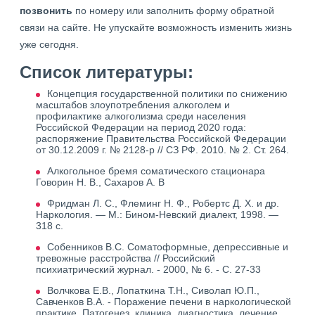
позвонить
по номеру или заполнить форму обратной
связи на сайте. Не упускайте возможность изменить жизнь
уже сегодня.
Список литературы:
Концепция государственной политики по снижению
масштабов злоупотребления алкоголем и
профилактике алкоголизма среди населения
Российской Федерации на период 2020 года:
распоряжение Правительства Российской Федерации
от 30.12.2009 г. № 2128-р // СЗ РФ. 2010. № 2. Ст. 264.
Алкогольное бремя соматического стационара
Говорин Н. В., Сахаров А. В
Фридман Л. С., Флеминг Н. Ф., Робертс Д. Х. и др.
Наркология. — М.: Бином-Невский диалект, 1998. —
318 с.
Собенников В.С. Соматоформные, депрессивные и
тревожные расстройства // Российский
психиатрический журнал. - 2000, № 6. - С. 27-33
Волчкова Е.В., Лопаткина Т.Н., Сиволап Ю.П.,
Савченков В.А. - Поражение печени в наркологической
практике. Патогенез, клиника, диагностика, лечение.