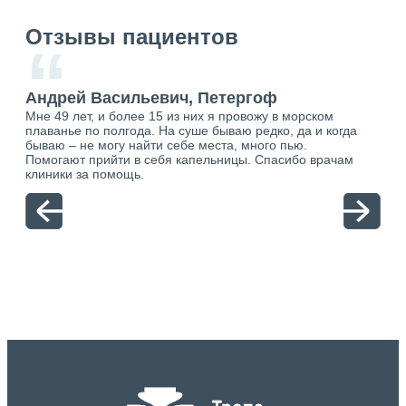
Отзывы пациентов
“
Андрей Васильевич, Петергоф
Ан
Мне 49 лет, и более 15 из них я провожу в морском
Хоч
плаванье по полгода. На суше бываю редко, да и когда
тол
бываю – не могу найти себе места, много пью.
себя
о.
Помогают прийти в себя капельницы. Спасибо врачам
свя
ю.
клиники за помощь.
вый
отн