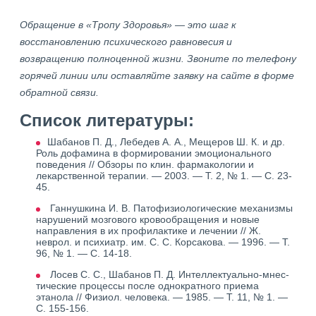
Обращение в «Тропу Здоровья» — это шаг к
восстановлению психического равновесия и
возвращению полноценной жизни. Звоните по телефону
горячей линии или оставляйте заявку на сайте в форме
обратной связи.
Список литературы:
Шабанов П. Д., Лебедев А. А., Мещеров Ш. К. и др.
Роль дофамина в формировании эмоционального
поведения // Обзоры по клин. фармакологии и
лекарственной терапии. — 2003. — Т. 2, № 1. — С. 23-
45.
Ганнушкина И. В. Патофизиологические механизмы
нарушений мозгового кровообращения и новые
направления в их профилактике и лечении // Ж.
неврол. и психиатр. им. С. С. Корсакова. — 1996. — Т.
96, № 1. — С. 14-18.
Лосев С. С., Шабанов П. Д. Интеллектуально-мнес-
тические процессы после однократного приема
этанола // Физиол. человека. — 1985. — Т. 11, № 1. —
С. 155-156.